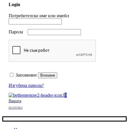
Login
Потребителско име или имейл
Парола
Запомняне
Влизане
Изгубена парола?
0
Вашата
количка