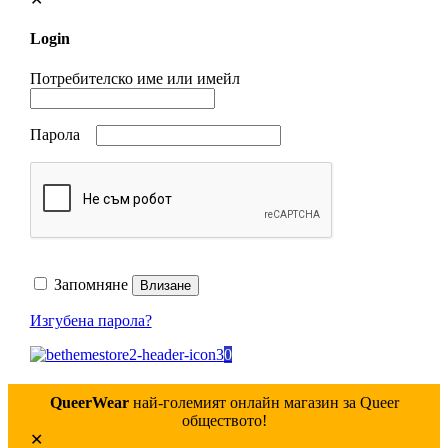
Login
Потребителско име или имейл
Парола
Запомняне
Влизане
Изгубена парола?
0
QueerWear
най-големият онлайн магазин за Queer
обществото!
✕