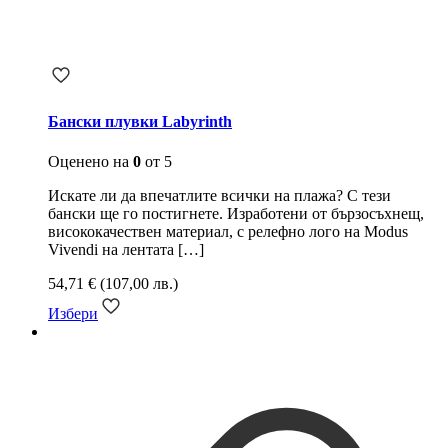
Бански плувки Labyrinth
Оценено на
0
от 5
Искате ли да впечатлите всички на плажа? С тези
бански ще го постигнете. Изработени от бързосъхнещ,
висококачествен материал, с релефно лого на Modus
Vivendi на лентата
[…]
54,71
€
(107,00 лв.)
Избери