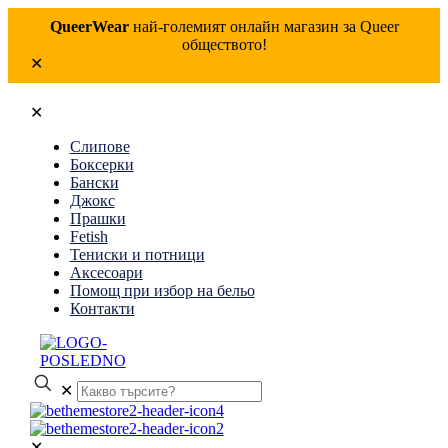
QueerWear
най-големият онлайн магазин за Queer
обществото!
✕
✕
Слипове
Боксерки
Бански
Джокс
Прашки
Fetish
Тениски и потници
Аксесоари
Помощ при избор на бельо
Контакти
✕
✕