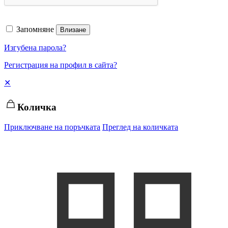
Запомняне
Влизане
Изгубена парола?
Регистрация на профил в сайта?
✕
Количка
Приключване на поръчката
Преглед на количката