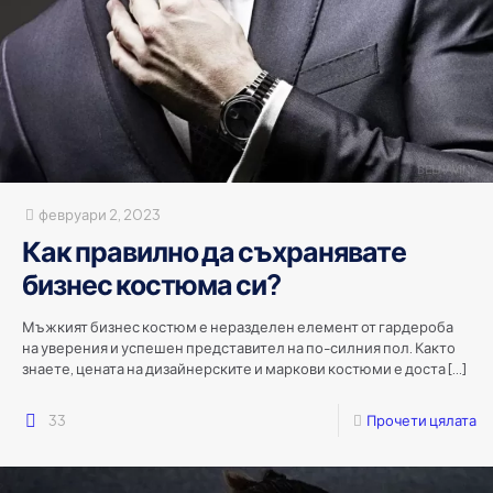
февруари 2, 2023
Как правилно да съхранявате
бизнес костюма си?
Мъжкият бизнес костюм е неразделен елемент от гардероба
на уверения и успешен представител на по-силния пол. Както
знаете, цената на дизайнерските и маркови костюми е доста
[…]
33
Прочети цялата