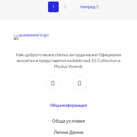
1
2
Напред
Най-доброто мъжко бельо за горди мъже! Официален
вносител и представител на Addicted, ES Collection и
Modus Vivendi.
Обща информация
Общи условия
Лични Данни