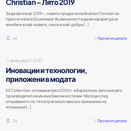
Christian – Лято 2019
За да започнат 2019 г., новите продукти на Andrew Christian са
пристигнали в Queerwaer. Възможността да ви накарат да се
влюбите в най-новите, секси и най-добри
[…]
66
Прочети цялата
февруари 2, 2023
Иновации и технологии,
приложени в модата
ES Collection, основана през 2006 г. в Барселона, започна като
производител на мъжки бански костюми. Месеци след
откриването си, тя получи много високо признание на
испанския
[…]
36
Прочети цялата