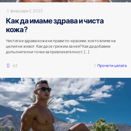
февруари 2, 2023
Как да имаме здрава и чиста
кожа?
Чистата и здрава кожа ни прави по-красиви, което влияе на
целия ни живот. Как да се грижим за нея? Как да добавим
допълнителни точки за привлекателност,
[…]
62
Прочети цялата