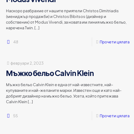
Наскоро разбрахме от нашите приятели Christos Dimitriadis
(мениджър продажби) и Christos Bibitsos (дизйнер и
собственик) от Modus Vivendi, за новата им линия мъжко бельо,
наречена Twin.
[…]
48
Прочети цялата
февруари 2, 2023
Мъжко бельо Calvin Klein
Мъжко бельо Calvin Klein е една от най-известните, най-
купуваните и най-желаните марки. Известен още и като най-
добрият дизайнер на мъжко бельо. Усета, който притежава
Calvin Klein
[…]
55
Прочети цялата