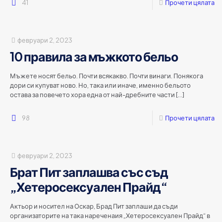
41
Прочети цялата
февруари 2, 2023
10 правила за мъжкото бельо
Мъжете носят бельо. Почти всякакво. Почти винаги. Понякога
дори си купуват ново. Но, така или иначе, именно бельото
остава за повечето хора една от най-дребните части
[…]
98
Прочети цялата
февруари 2, 2023
Брат Пит заплашва със съд
„Хетеросексуален Прайд“
Актьор и носител на Оскар, Брад Пит заплаши да съди
организаторите на така нареченаия „Хетеросексуален Прайд“ в