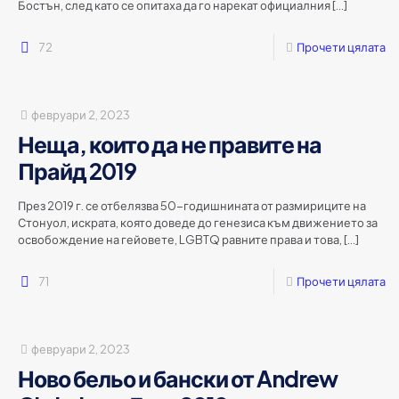
Бостън, след като се опитаха да го нарекат официалния
[…]
72
Прочети цялата
февруари 2, 2023
Неща, които да не правите на
Прайд 2019
През 2019 г. се отбелязва 50-годишнината от размириците на
Стонуол, искрата, която доведе до генезиса към движението за
освобождение на гейовете, LGBTQ равните права и това,
[…]
71
Прочети цялата
февруари 2, 2023
Ново бельо и бански от Andrew