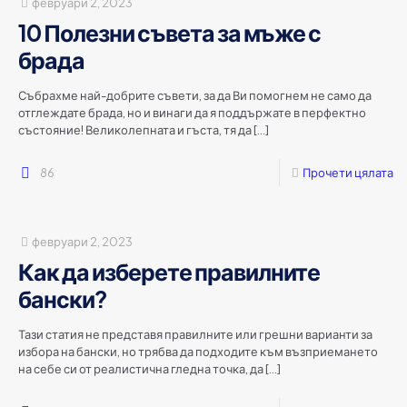
февруари 2, 2023
10 Полезни съвета за мъже с
брада
Събрахме най-добрите съвети, за да Ви помогнем не само да
отглеждате брада, но и винаги да я поддържате в перфектно
състояние! Великолепната и гъста, тя да
[…]
86
Прочети цялата
февруари 2, 2023
Как да изберете правилните
бански?
Тази статия не представя правилните или грешни варианти за
избора на бански, но трябва да подходите към възприемането
на себе си от реалистична гледна точка, да
[…]