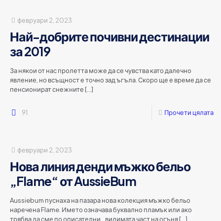
февруари 2, 2023
Най-добрите почивни дестинации
за 2019
За някои от нас пролетта може да се чувства като далечно
явление, но всъщност е точно зад ъгъла. Скоро ще е време да се
пенсионират снежните
[…]
91
Прочети цялата
февруари 2, 2023
Нова линия денди мъжко бельо
„Flame“ от AussieBum
Aussiebum пуснаха на пазара нова колекция мъжко бельо
наречена Flame. Името означава буквално пламък или ако
трябва да сме по описателни „ видимата част на огъня
[…]