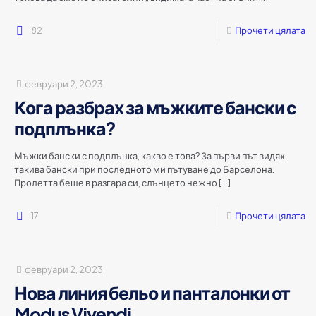
82
Прочети цялата
февруари 2, 2023
Кога разбрах за мъжките бански с
подплънка?
Мъжки бански с подплънка, какво е това? За първи път видях
такива бански при последното ми пътуване до Барселона.
Пролетта беше в разгара си, слънцето нежно
[…]
17
Прочети цялата
февруари 2, 2023
Нова линия бельо и панталонки от
Modus Vivendi