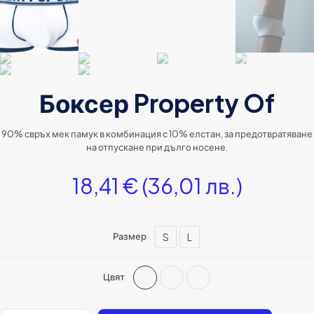
Боксер Property Of
90% свръх мек памук в комбинация с 10% елстан, за предотвратяване
на отпускане при дълго носене.
18,41
€
(36,01 лв.)
S
L
Размер
Цвят