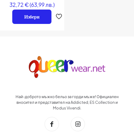
32,72
Оценено
€
(63,99 лв.)
на
0
Избери
от
5
Най-доброто мъжко бельо за горди мъже! Официален
вносител и представител на Addicted, ES Collection и
Modus Vivendi.