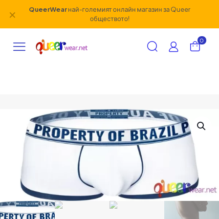
QueerWear
най-големият онлайн магазин за Queer
✕
обществото!
0