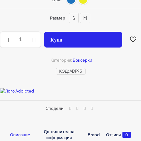
S
M
Размер
Купи
Категория:
Боксерки
КОД:
ADF93
Сподели
Допълнителна
Описание
Brand
Отзиви
0
информация