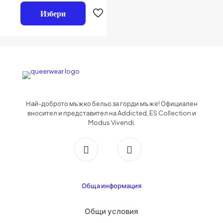
0
от
Избери
5
Име
*
Имейл
*
Запазване на името, имейл адреса и уебсайта ми в този браузър за
следващия път когато коментирам.
Най-доброто мъжко бельо за горди мъже! Официален
вносител и представител на Addicted, ES Collection и
Modus Vivendi.
Обща информация
Общи условия