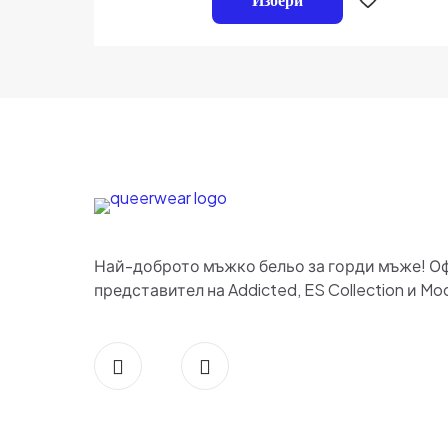
5
Име
*
път когато коме
Най-доброто мъжко бельо за горди мъже! О
представител на Addicted, ES Collection и Mod