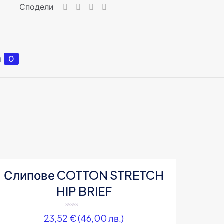
Сподели
и
0
S, M, L, XL
Сив, Син, Червен
ук, 5% спандекс
ed“
 отбелязани с
*
Слипове COTTON STRETCH
HIP BRIEF
Оценено
23,52
€
(46,00 лв.)
на