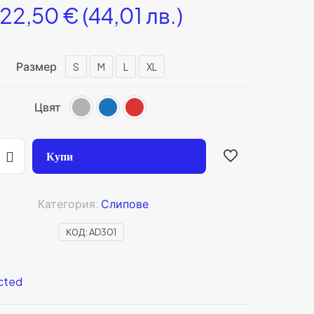
22,50
€
(44,01 лв.)
Размер
S
M
L
XL
Цвят
Купи
Категория:
Слипове
КОД:
AD301