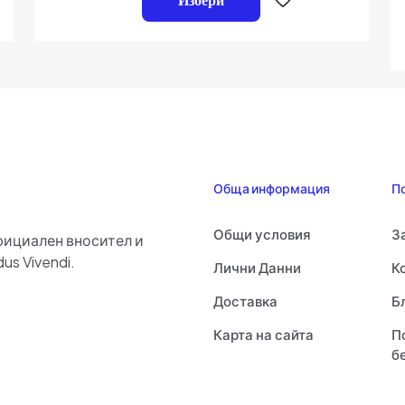
5
Запазване
Имейл
*
имейл адреса
този браузър
нтирам.
Обща информация
П
Общи условия
З
фициален вносител и
us Vivendi.
Лични Данни
К
Доставка
Б
Карта на сайта
П
б