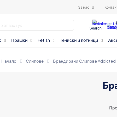
За нас
Контак
Search
с
Прашки
Fetish
Тениски и потници
Акс
Начало
Слипове
Брандирани Слипове Addicted
Бр
Про