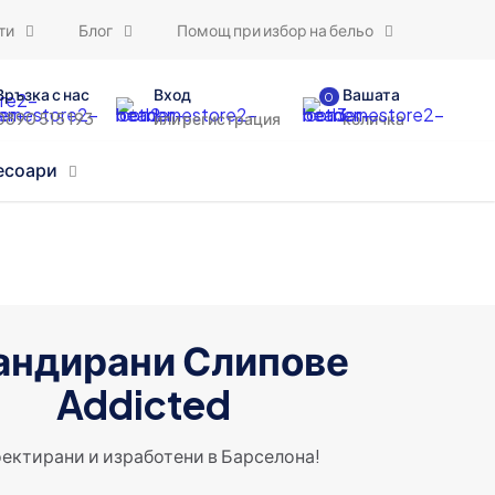
ти
Блог
Помощ при избор на бельо
Връзка с нас
Вход
Вашата
0
0890 515 193
или регистрация
количка
есоари
андирани Слипове
Addicted
ектирани и изработени в Барселона!