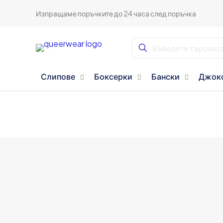
Изпращаме поръчките до 24 часа след поръчка
Слипове
Боксерки
Бански
Джок