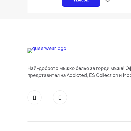
5
Име
*
път когато коме
Най-доброто мъжко бельо за горди мъже! О
представител на Addicted, ES Collection и Mod