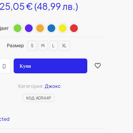
25,05
€
(48,99 лв.)
Цвят
Размер
S
M
L
XL
Купи
Категория:
Джокс
КОД:
AD1144P