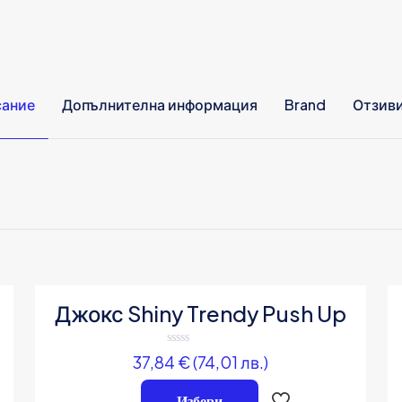
сание
Допълнителна информация
Brand
Отзив
Отзиви
95% па
зиви.
Зелен, Лилав, Оранжев, С
рвия отзив за „Джокс Rainbow“
рес няма да бъде публикуван.
Задължителните полета са
Джокс Shiny Trendy Push Up
Оценено
37,84
€
(74,01 лв.)
на
0
от
Избери