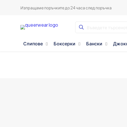
Изпращаме поръчките до 24 часа след поръчка
Слипове
Боксерки
Бански
Джок