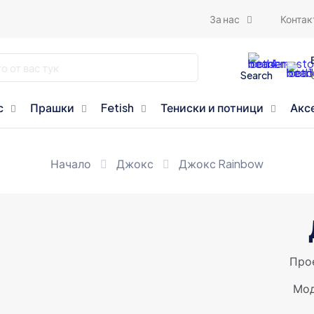
За нас
Контак
Search
с
Прашки
Fetish
Тениски и потници
Акс
Начало
Джокс
Джокс Rainbow
Прое
Мод