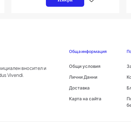
5
Запазване
Имейл
*
имейл адреса
Обща информация
П
този браузър
нтирам.
Общи условия
З
фициален вносител и
us Vivendi.
Лични Данни
К
Доставка
Б
Карта на сайта
П
б