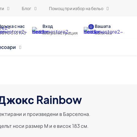
ти
Блог
Помощ при избор на бельо
Връзка с нас
Вход
Вашата
0
0890 515 193
или регистрация
количка
есоари
Джокс Rainbow
ктирани и произведени в Барселона.
елът носи размер М и е висок 183 см.