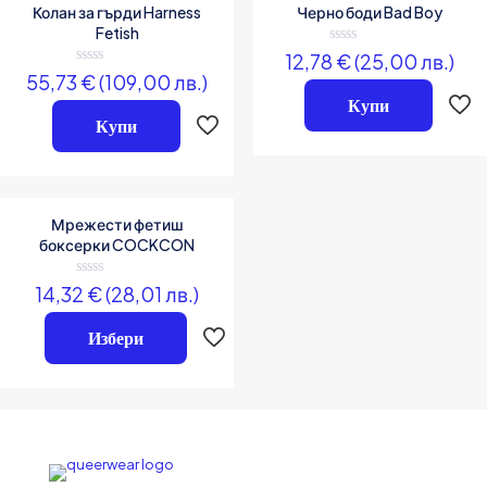
Колан за гърди Harness
Черно боди Bad Boy
полета са отбелязани с
*
Fetish
Вашата оценка
*
Оценено
12,78
€
(25,00 лв.)
на
Оценено
55,73
€
(109,00 лв.)
0
на
от
Купи
0
5
от
Купи
5
Мрежести фетиш
боксерки COCKCON
Оценено
14,32
€
(28,01 лв.)
на
0
от
Избери
Име
*
5
Имейл
*
Запазване на името, имейл адреса и уебсайта ми в този браузър за
следващия път когато коментирам.