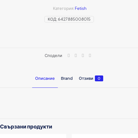
Категория:
Fetish
КОД:
6427885008015
Сподели
Описание
Brand
Отзиви
0
Queer Wear
Отзиви
Brand
Все още няма отзиви.
Напишете първия отзив за „Комплект
Warrior от 2 части“
Свързани продукти
Вашият имейл адрес няма да бъде публикуван.
Задължителните