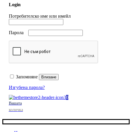
Login
Потребителско име или имейл
Парола
Запомняне
Влизане
Изгубена парола?
0
Вашата
количка