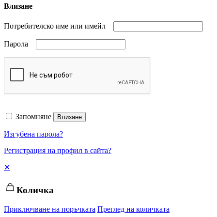
Влизане
Потребителско име или имейл
Парола
Запомняне
Влизане
Изгубена парола?
Регистрация на профил в сайта?
✕
Количка
Приключване на поръчката
Преглед на количката