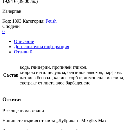
19,94
€
(39,00 лв.)
Изчерпан
Код:
1893
Категория:
Fetish
Сподели
0
Описание
Допълнителна информация
Отзиви
0
вода, глицерин, пропилей гликол,
хидроксиетилцелулоза, бензилов алкохол, парфюм,
Състав
натриев бензоат, калиев сорбат, лимонена киселина,
екстракт от листа алое барбаденсис
Отзиви
Все още няма отзиви.
Напишете първия отзив за „Лубрикант Mixgliss Max“