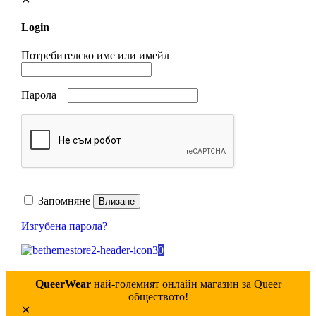
Login
Потребителско име или имейл
Парола
Запомняне
Влизане
Изгубена парола?
0
QueerWear
най-големият онлайн магазин за Queer
обществото!
✕