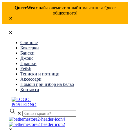
QueerWear
най-големият онлайн магазин за Queer
обществото!
✕
✕
Слипове
Боксерки
Бански
Джокс
Прашки
Fetish
Тениски и потници
Аксесоари
Помощ при избор на бельо
Контакти
✕
✕