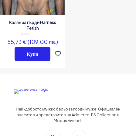
Колан за гърди Harness
Fetish
Оценено
55,73
€
(109,00 лв.)
на
0
от
Купи
5
Най-доброто мъжко бельо за горди мъже! Официален
вносител и представител на Addicted, ES Collection и
Modus Vivendi.