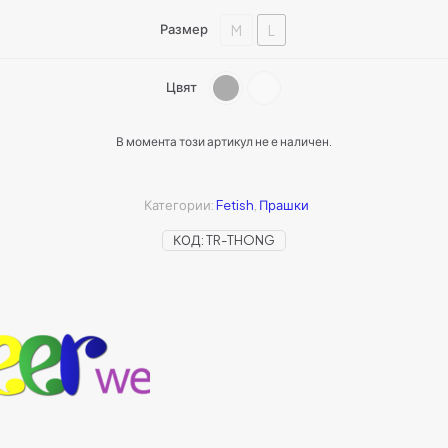
M
L
Размер
Цвят
В момента този артикул не е наличен.
Категории:
Fetish
,
Прашки
КОД:
TR-THONG