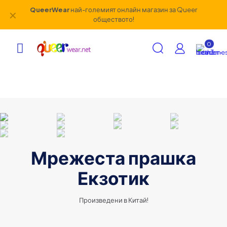
QueerWear
най-големият онлайн магазин за Queer
✕
обществото!
0
Мрежеста прашка
Екзотик
Произведени в Китай!