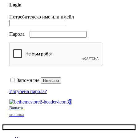
Login
Потребителско име или имейл
Парола
Запомняне
Влизане
Изгубена парола?
0
Вашата
количка