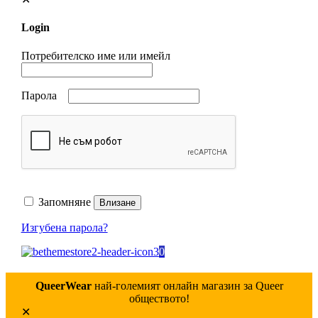
Login
Потребителско име или имейл
Парола
Запомняне
Влизане
Изгубена парола?
0
QueerWear
най-големият онлайн магазин за Queer
обществото!
✕