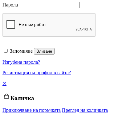
Парола
Запомняне
Влизане
Изгубена парола?
Регистрация на профил в сайта?
✕
Количка
Приключване на поръчката
Преглед на количката