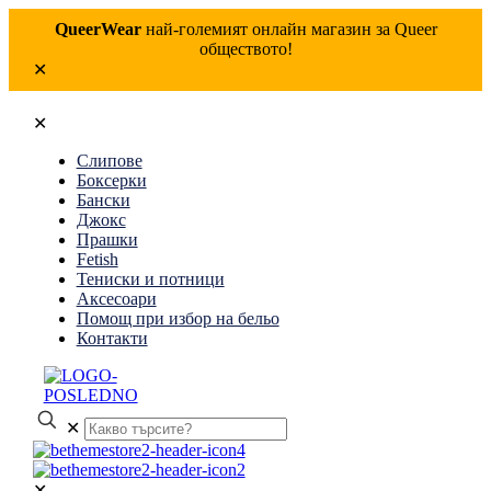
QueerWear
най-големият онлайн магазин за Queer
обществото!
✕
✕
Слипове
Боксерки
Бански
Джокс
Прашки
Fetish
Тениски и потници
Аксесоари
Помощ при избор на бельо
Контакти
✕
✕