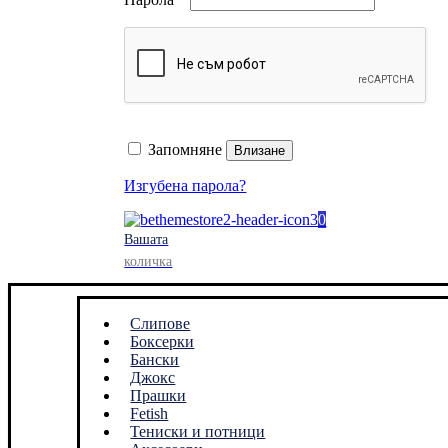
Запомняне
Влизане
Изгубена парола?
0
Вашата
количка
Слипове
Боксерки
Бански
Джокс
Прашки
Fetish
Тениски и потници