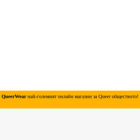
QueerWear
най-големият онлайн магазин за Queer обществото!