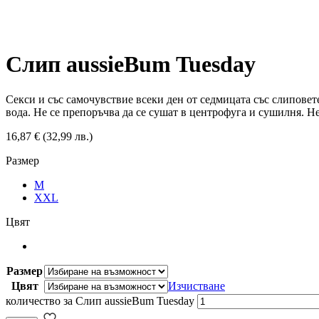
Слип aussieBum Tuesday
Секси и със самочувствие всеки ден от седмицата със слипове
вода. Не се препоръчва да се сушат в центрофуга и сушилня. Н
16,87
€
(32,99 лв.)
Размер
M
XXL
Цвят
Размер
Цвят
Изчистване
количество за Слип aussieBum Tuesday