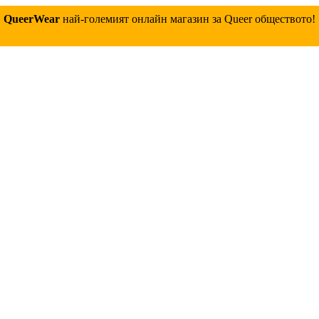
QueerWear
най-големият онлайн магазин за Queer обществото!