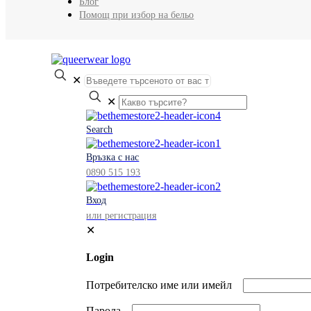
Блог
Помощ при избор на бельо
✕
✕
Search
Връзка с нас
0890 515 193
Вход
или регистрация
✕
Login
Потребителско име или имейл
Парола