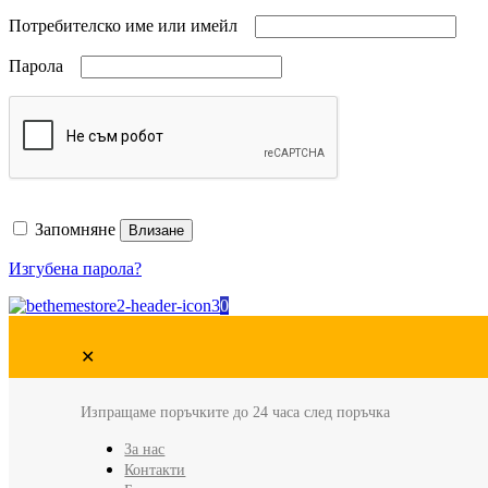
Потребителско име или имейл
Парола
Запомняне
Влизане
Изгубена парола?
0
✕
Изпращаме поръчките до 24 часа след поръчка
За нас
Контакти