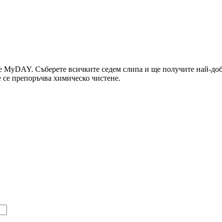
те MyDAY. Съберете всичките седем слипа и ще получите най-доб
е се препоръчва химическо чистене.