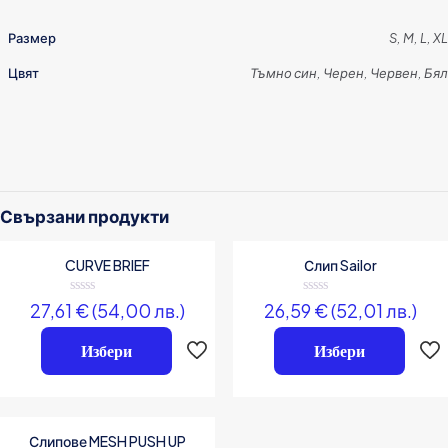
Размер
S, M, L, XL
Цвят
Тъмно син, Черен, Червен, Бял
Addicted
Отзиви
Brand
Все още няма отзиви.
Напишете първия отзив за „Слипове 466 в
четири цвята“
Свързани продукти
Вашият имейл адрес няма да бъде публикуван.
Задължителните
CURVE BRIEF
Слип Sailor
полета са отбелязани с
*
Вашата оценка
*
Оценено
Оценено
27,61
€
(54,00 лв.)
26,59
€
(52,01 лв.)
на
на
0
0
от
Избери
от
Избери
5
5
Слипове MESH PUSH UP