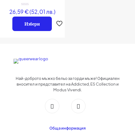
Оценено
26,59
€
(52,01 лв.)
на
0
от
Избери
5
Име
*
Имейл
*
Запазване на името, имейл адреса и уебсайта ми в този браузър за
следващия път когато коментирам.
Най-доброто мъжко бельо за горди мъже! Официален
вносител и представител на Addicted, ES Collection и
Modus Vivendi.
Обща информация