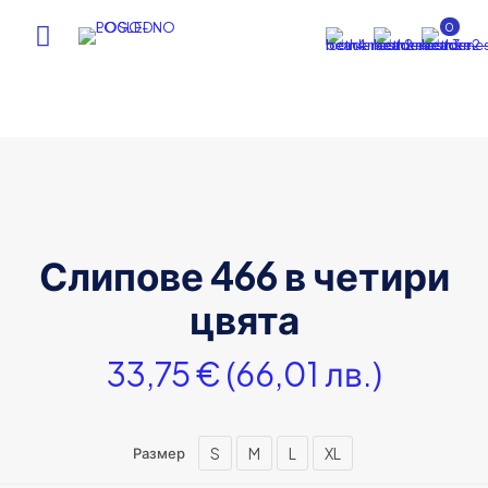
0
Слипове 466 в четири
цвята
33,75
€
(66,01 лв.)
S
M
L
XL
Размер