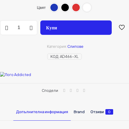
Цвят
Купи
Категория:
Слипове
КОД:
AD466-XL
Сподели
Допълнителна информация
Brand
Отзиви
0