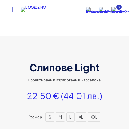
0
Слипове Light
Проектирани и изработени в Барселона!
22,50
€
(44,01 лв.)
S
M
L
XL
XXL
Размер