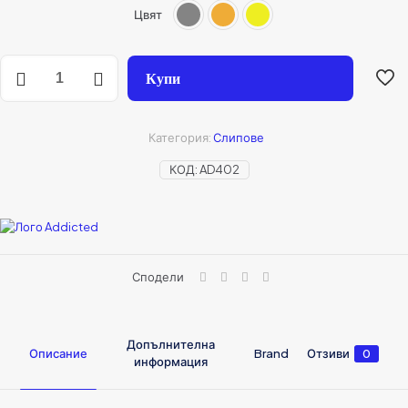
Цвят
Купи
Категория:
Слипове
КОД:
AD402
Сподели
Допълнителна
Описание
Brand
Отзиви
0
информация
Addicted
Отзиви
Brand
Размер
S, M, L, XL, XXL