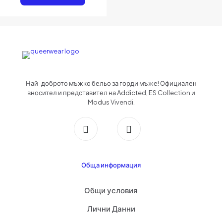
Имейл
*
Запазване на името, имейл адреса и уебсайта ми в този браузър за
следващия път когато коментирам.
Най-доброто мъжко бельо за горди мъже! Официален
вносител и представител на Addicted, ES Collection и
Modus Vivendi.
Обща информация
Общи условия
Лични Данни