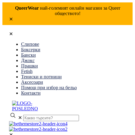
QueerWear
най-големият онлайн магазин за Queer
обществото!
✕
✕
Слипове
Боксерки
Бански
Джокс
Прашки
Fetish
Тениски и потници
Аксесоари
Помощ при избор на бельо
Контакти
✕
✕