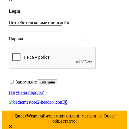
Login
Потребителско име или имейл
Парола
Запомняне
Влизане
Изгубена парола?
0
QueerWear
най-големият онлайн магазин за Queer
обществото!
✕