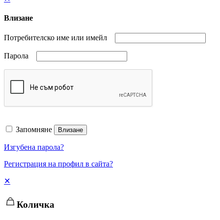
Влизане
Потребителско име или имейл
Парола
Запомняне
Влизане
Изгубена парола?
Регистрация на профил в сайта?
✕
Количка