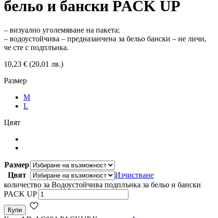
бельо и бански PACK UP
– визуално уголемяване на пакета;
– водоустойчива – предназанчена за бельо бански – не личи,
че сте с подплънка.
10,23
€
(20,01 лв.)
Размер
M
L
Цвят
Размер
Цвят
Изчистване
количество за Водоустойчива подплънка за бельо и бански
PACK UP
Купи