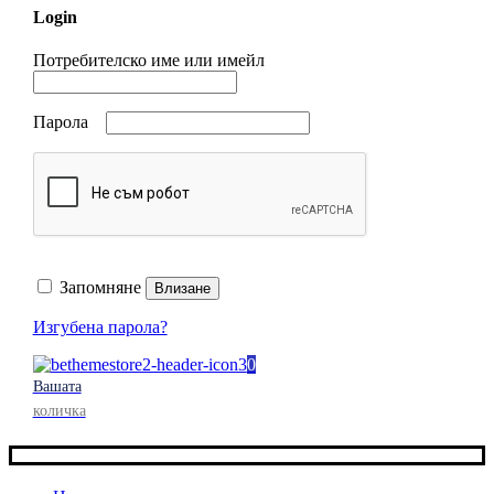
Login
Потребителско име или имейл
Парола
Запомняне
Влизане
Изгубена парола?
0
Вашата
количка