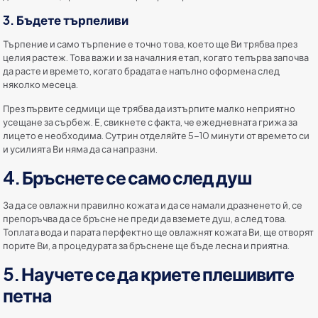
3. Бъдете търпеливи
Търпение и само търпение е точно това, което ще Ви трябва през
целия растеж. Това важи и за началния етап, когато тепърва започва
да расте и времето, когато брадата е напълно оформена след
няколко месеца.
През първите седмици ще трябва да изтърпите малко неприятно
усещане за сърбеж. Е, свикнете с факта, че ежедневната грижа за
лицето е необходима. Сутрин отделяйте 5-10 минути от времето си
и усилията Ви няма да са напразни.
4. Бръснете се само след душ
За да се овлажни правилно кожата и да се намали дразненето й, се
препоръчва да се бръсне не преди да вземете душ, а след това.
Топлата вода и парата перфектно ще овлажнят кожата Ви, ще отворят
порите Ви, а процедурата за бръснене ще бъде лесна и приятна.
5. Научете се да криете плешивите
петна