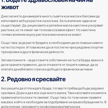
живот
Днес можете да намерите много съвети кои масла и балсами да
използвате за бърз растеж на косъма. За съжаление чудеса не
съществуват. Да, рициновите и репейни масла наистина ускоряват
растежа, но те нямат чак толкова осезаем ефект. Но наистина
голямо влияние върху растежа има начина на живот.
Също така, за да расте брадата, е необходимо да се повиши нивото
на тестостерон. И това може да се постигне чрез редовни спортни
тренировки и други физически дейности.
Затова помнете – за да станете собственик на гъста брада, важно е
да се храните правилно, да се откажете от лошите навици, да се
опитате да избягвате стреса и да бъдете физически активни.
2. Редовно я сресвайте
Ако решите да отглеждате брада, тогава тя трябва да бъде редовно
сресвана. Дори и да е все още много малка. Така насочвате космите в
правилната посока и те свикват. Също така, по този начин правите
масажа, който е необходим за подобряване на кръвообращението. В
допълнение, сресването ексфолира мъртвата кожа.