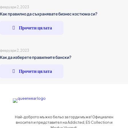
февруари 2, 2023
Как правилно да съхранявате бизнес костюма си?
Прочети цялата
февруари 2, 2023
Как да изберете правилните бански?
Прочети цялата
Най-доброто мъжко бельо за горди мъже! Официален
вносител и представител на Addicted, ES Collection и
Modus Vivendi.