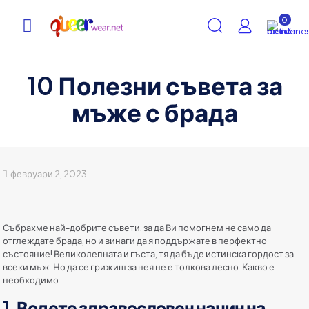
0
10 Полезни съвета за
мъже с брада
февруари 2, 2023
Събрахме най-добрите съвети, за да Ви помогнем не само да
отглеждате брада, но и винаги да я поддържате в перфектно
състояние! Великолепната и гъста, тя да бъде истинска гордост за
всеки мъж. Но да се грижиш за нея не е толкова лесно. Какво е
необходимо:
1. Водете здравословен начин на