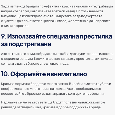
За да изглежда брадата по-ефектна и красива на снимките, трябва да
направите селфи, като извиете врата си назад. По този начин тя
визуално ще изглежда по-гъста. Също така, за да подчертаете
скулите и да я покажете в цялата й слава, желателно е да направите
снимка в профил.
9. Използвайте специална престилка
за подстригване
Ако се грижите сами за брадата си, трябва да закупите престилка със
специални вендузи. Космите ще паднат върху престилката и няма да
се налага да я събирате след това от пода.
10. Оформяйте я внимателно
Красива форма на брадата е много важна. В крайна сметка грубата и
неоформена не е много приятна гледка. Ако е необходимо се
посъветвайте с бръснар, за да направите контурите перфектни.
Надяваме се, че тези съвети ще бъдат полезни на някой, който е
решил да отгледа пищна, красива и добре поддържана брада.