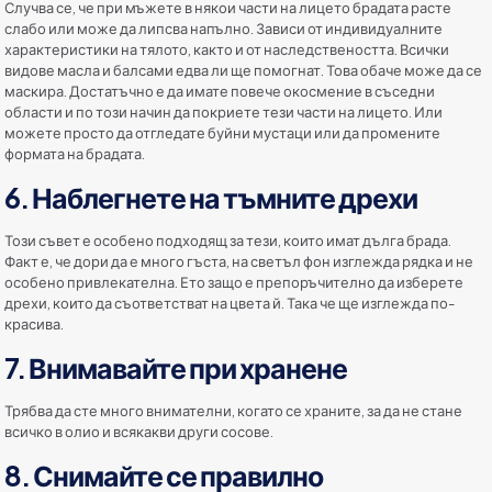
Случва се, че при мъжете в някои части на лицето брадата расте
слабо или може да липсва напълно. Зависи от индивидуалните
характеристики на тялото, както и от наследствеността. Всички
видове масла и балсами едва ли ще помогнат. Това обаче може да се
маскира. Достатъчно е да имате повече окосмение в съседни
области и по този начин да покриете тези части на лицето. Или
можете просто да отгледате буйни мустаци или да промените
формата на брадата.
6. Наблегнете на тъмните дрехи
Този съвет е особено подходящ за тези, които имат дълга брада.
Факт е, че дори да е много гъста, на светъл фон изглежда рядка и не
особено привлекателна. Ето защо е препоръчително да изберете
дрехи, които да съответстват на цвета й. Така че ще изглежда по-
красива.
7. Внимавайте при хранене
Трябва да сте много внимателни, когато се храните, за да не стане
всичко в олио и всякакви други сосове.
8. Снимайте се правилно