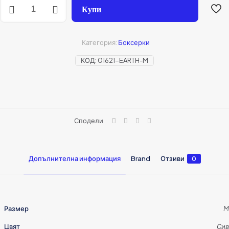
Купи
Категория:
Боксерки
КОД:
01621-EARTH-M
Сподели
Допълнителна информация
Brand
Отзиви
0
Размер
M
Цвят
Сив