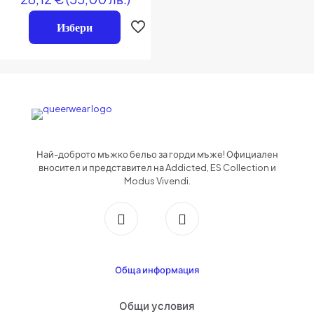
на
0
от
Избери
Име
*
5
Имейл
*
Запазване на името, имейл адреса и уебсайта ми в този браузър за
следващия път когато коментирам.
Най-доброто мъжко бельо за горди мъже! Официален
вносител и представител на Addicted, ES Collection и
Modus Vivendi.
Обща информация
Общи условия