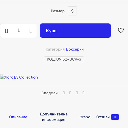
S
Размер
Купи
Категория:
Боксерки
КОД:
UN152-BCK-S
Сподели
Допълнителна
Описание
Brand
Отзиви
0
информация