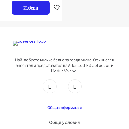
0
от
Избери
Име
*
5
Имейл
*
Запазване на името, имейл адреса и уебсайта ми в този браузър за
следващия път когато коментирам.
Най-доброто мъжко бельо за горди мъже! Официален
вносител и представител на Addicted, ES Collection и
Modus Vivendi.
Обща информация
Общи условия