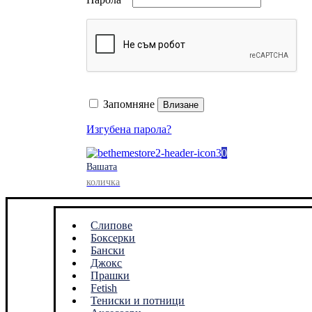
Запомняне
Влизане
Изгубена парола?
0
Вашата
количка
Слипове
Боксерки
Бански
Джокс
Прашки
Fetish
Тениски и потници