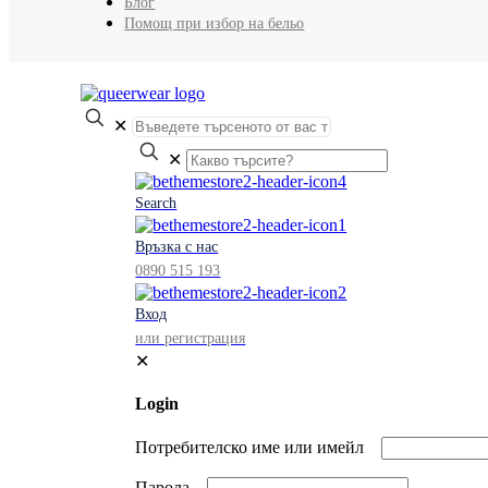
Блог
Помощ при избор на бельо
✕
✕
Search
Връзка с нас
0890 515 193
Вход
или регистрация
✕
Login
Потребителско име или имейл
Парола