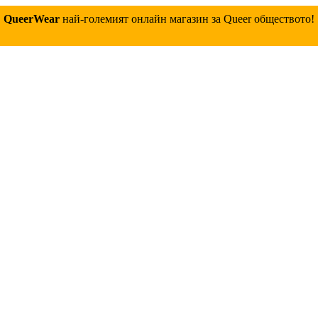
QueerWear
най-големият онлайн магазин за Queer обществото!