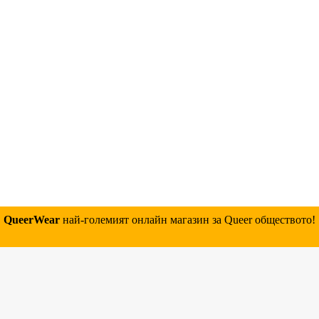
QueerWear
най-големият онлайн магазин за Queer обществото!