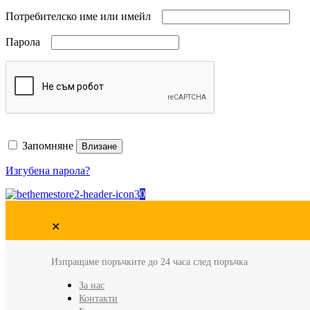
Потребителско име или имейл
Парола
Запомняне
Влизане
Изгубена парола?
0
✕
Изпращаме поръчките до 24 часа след поръчка
За нас
Контакти