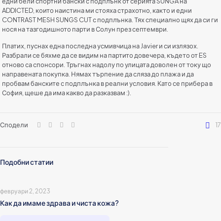
едни бели спортни бански с подплънк от серията SUNGA на
ADDICTED, които наистина ми стояха страхотно, както и едни
CONTRAST MESH SUNGS CUT с подплънка. Тях специално щях да си ги
нося на тазгодишното парти в Солун през септември.
Платих, пуснах една последна усмивчица на Javier и си излязох.
Разбрали се бяхме да се видим на партито довечера, където от ES
отново са спонсори. Тръгнах надолу по улицата доволен от току що
направената покупка. Нямах търпение да сляза до плажа и да
пробвам банските с подплънка в реални условия. Като се прибера в
София, щеше да има какво да разказвам :).
Сподели
17
Подобни статии
февруари 2, 2023
Как да имаме здрава и чиста кожа?