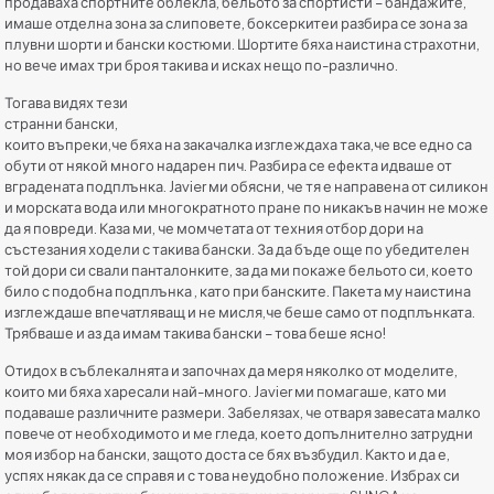
продаваха спортните облекла, бельото за спортисти – бандажите,
имаше отделна зона за слиповете, боксеркитеи разбира се зона за
плувни шорти и бански костюми. Шортите бяха наистина страхотни,
но вече имах три броя такива и исках нещо по-различно.
Тогава видях тези
странни бански,
които въпреки,че бяха на закачалка изглеждаха така,че все едно са
обути от някой много надарен пич. Разбира се ефекта идваше от
вградената подплънка. Jаvier ми обясни, че тя е направена от силикон
и морската вода или многократното пране по никакъв начин не може
да я повреди. Каза ми, че момчетата от техния отбор дори на
състезания ходели с такива бански. За да бъде още по убедителен
той дори си свали панталонките, за да ми покаже бельото си, което
било с подобна подплънка , като при банските. Пакета му наистина
изглеждаше впечатляващ и не мисля,че беше само от подплънката.
Трябваше и аз да имам такива бански – това беше ясно!
Отидох в съблекалнята и започнах да меря няколко от моделите,
които ми бяха харесали най-много. Javier ми помагаше, като ми
подаваше различните размери. Забелязах, че отваря завесата малко
повече от необходимото и ме гледа, което допълнително затрудни
моя избор на бански, защото доста се бях възбудил. Както и да е,
успях някак да се справя и с това неудобно положение. Избрах си