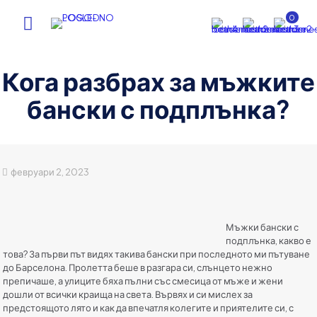
0
Кога разбрах за мъжките
бански с подплънка?
февруари 2, 2023
Мъжки бански с
подплънка, какво е
това? За първи път видях такива бански при последното ми пътуване
до Барселона. Пролетта беше в разгара си, слънцето нежно
препичаше, а улиците бяха пълни със смесица от мъже и жени
дошли от всички краища на света. Вървях и си мислех за
предстоящото лято и как да впечатля колегите и приятелите си, с