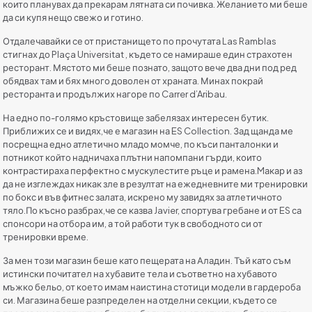
които планувах да прекарам лятната си почивка. Желанието ми беше
да си купя нещо свежо и готино.
Отдалечавайки се от пристанището по прочутата Las Ramblas
стигнах до Plaça Universitat , където се намираше един страхотен
ресторант. Мястото ми беше познато, защото вече два дни под ред
обядвах там и бях много доволен от храната. Минах покрай
ресторанта и продължих нагоре по Carrer d’Aribau.
На едно по-голямо кръстовище забелязах интересен бутик.
Приближих се и видях,че е магазин на ES Collection. Зад щанда ме
посрещна едно атлетично младо момче, по къси панталонки и
потникот който надничаха плътни напомпани гърди, които
контрастираха перфектно с мускулестите ръце и рамена.Mакар и аз
да не изглеждах никак зле в резултат на ежедневните ми тренировки
по бокс и във фитнес залата, искрено му завидях за атлетичното
тяло.По късно разбрах,че се казва Javier, спортува гребане и от ES са
спонсори на отбора им, а той работи тук в свободното си от
тренировки време.
За мен този магазин беше като пещерата на Аладин. Тъй като съм
истински почитател на хубавите тела и съответно на хубавото
мъжко бельо, от което имам наистина стотици модели в гардероба
си. Магазина беше разпределен на отделни секции, където се