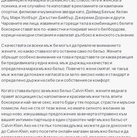
Дизайнерите на марката са наясно със слабостите и женската
психика, и не случайно те използват в рекламните си кампании
спортни, филмови и музикални звезди като, Дейвид Бекъм, Келан
Луц, Марк Уолбърг, Джъстин Бийбър, Джереми Дорнан и други.
Чаровните им лица, изваяните и горещи тела в комбинация с белите
боксерки стават все по-известни и покриват много билбордове,
корици на модни списания и навлизат дълбоко в женското съзнание.
С качествата си всеки мъж би могъл да привлече вниманието
жените, но какво става когато останем само по бельо. Жените
обръщат особено внимание на това и представете си каква реакция
би предизвикала у една жена, мъж държащ на качество и
определена марка мъжко бельо. Повечето жени смятат, че такъв
мъж желае да покаже нагласата си за по-високо ниво и стандарт и
определено държи на себе си и собствения си комфорт.
Когато става въпрос за мъжко бельо Calvin Klein, жените веднага
правят асоциация със напомпани и красиви мъжки тела, впити
боксерки и най-вече секс, което буди у тях пороци, страсти и мръсни
помисли. Ако не сте от тези жени, но имате силното желание за
нещо ново, изкушаващо предложение за вечерта отправено към
вашият интимен партньор е един страхотен чифт мъжко бельо от
Calvin Klein.Ако не сте пък толкова дръзка, можете да се докоснете
до Calvin Klein, като посетите онлайн магазин за мъжко бельо и да