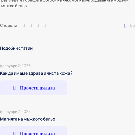
разгледате горещите фотоси на някои от най-продаваните модели
мъжко бельо.
Сподели
55
Подобни статии
февруари 2, 2023
Как да имаме здрава и чиста кожа?
Прочети цялата
февруари 2, 2023
Магията на мъжкото бельо
Прочети цялата