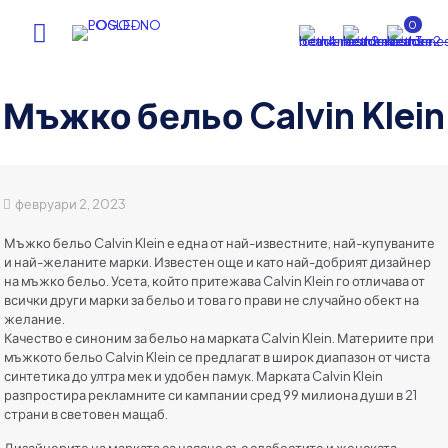
0
Мъжко бельо Calvin Klein
февруари 2, 2023
Мъжко бельо Calvin Klein е една от най-известните, най-купуваните
и най-желаните марки. Известен още и като най-добрият дизайнер
на мъжко бельо. Усета, който притежава Calvin Klein го отличава от
всички други марки за бельо и това го прави не случайно обект на
желание.
Качество е синоним за бельо на марката Calvin Klein. Материите при
мъжкото бельо Calvin Klein се предлагат в широк диапазон от чиста
синтетика до ултра мек и удобен памук. Марката Calvin Klein
разпростира рекламните си кампании сред 99 милиона души в 21
страни в световен мащаб.