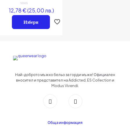
Оценено
12,78
€
(25,00 лв.)
на
0
от
Избери
5
Име
*
Имейл
*
Запазване на името, имейл адреса и уебсайта ми в този браузър за
следващия път когато коментирам.
Най-доброто мъжко бельо за горди мъже! Официален
вносител и представител на Addicted, ES Collection и
Modus Vivendi.
Обща информация