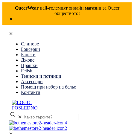
QueerWear
най-големият онлайн магазин за Queer
обществото!
✕
✕
Слипове
Боксерки
Бански
Джокс
Прашки
Fetish
Тениски и потници
Аксесоари
Помощ при избор на бельо
Контакти
✕
✕