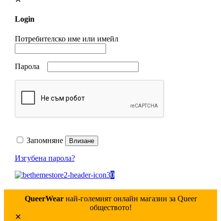
Login
Потребителско име или имейл
Парола
Запомняне
Влизане
Изгубена парола?
0
QueerWear
най-големият онлайн магазин за Queer
обществото!
✕