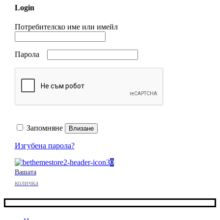
Login
Потребителско име или имейл
Парола
Запомняне
Влизане
Изгубена парола?
0
Вашата
количка