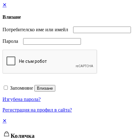
✕
Влизане
Потребителско име или имейл
Парола
Запомняне
Влизане
Изгубена парола?
Регистрация на профил в сайта?
✕
Количка