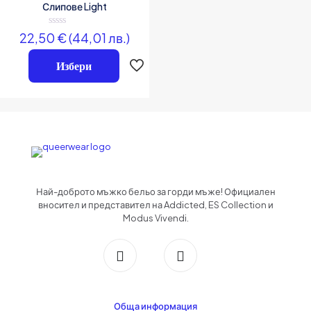
Слипове Light
Оценено
22,50
€
(44,01 лв.)
на
0
от
Избери
5
Име
*
Имейл
*
Запазване на името, имейл адреса и уебсайта ми в този браузър за
следващия път когато коментирам.
Най-доброто мъжко бельо за горди мъже! Официален
вносител и представител на Addicted, ES Collection и
Modus Vivendi.
Обща информация